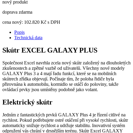
nový produkt
doprava zdarma
cena nový:
102.820
Kč s DPH
Popis
Technická data
Skútr EXCEL GALAXY PLUS
Společnost Excel navrhla zcela nový skútr založený na dlouholetých
zkušenostech a zpětné vazbě od uživatelů. Všechny nové modely
GALAXY Plus 3 a 4 mají řadu funkcí, které se na mobilních
skútrech zřídka objevují. Počínaje tím, že poloha řidiče byla
přirovnána k automobilu, kormidlo se otáčí do poloviny, takže
ovládací prvky jsou umístěny podobně jako volant.
Elektrický skútr
Jedním z fantastických prvků GALAXY Plus 4 je řízení citlivé na
rychlost. Pokud potřebujete ostré otáčení při vysoké rychlosti, skútr
automaticky snižuje rychlost a udržuje stabilitu. Inovativní systém
odpružení vás chrání v drsnějším terénu. Skútr Excel GALAXY