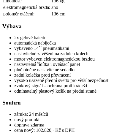
hmotnost:
136 kg
elektromagnetická brzda:
ano
poloměr otáčení:
136 cm
Výbava
2x gelové baterie
automatická nabíječka
vybaveno 14´´ pneumatikami
nastavitelné zavěšení na zadních kolech
motor vybaven elektromagnetickou brzdou
nastavitelná řídítka i ovládací panel
plně otočné nastavitelné sedadlo
zadní kolečka proti převrácení
vysoko usazené přední světlo pro větší bezpečnost
zvukový signál – ochrana proti krádeži
odnímatelný plastový košík na přední straně
Souhrn
záruka: 24 měsíců
nový produkt
doprava zdarma
cena nový: 102.820,- Kč s DPH