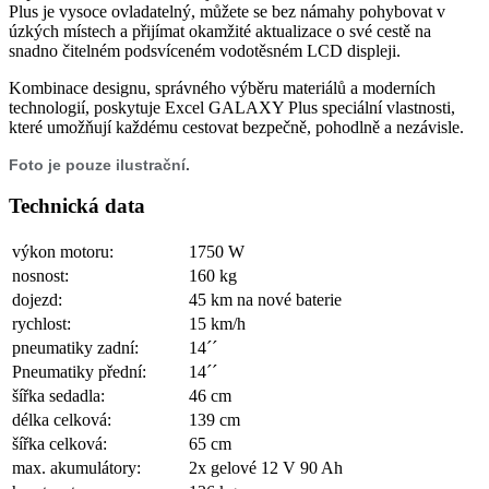
Plus je vysoce ovladatelný, můžete se bez námahy pohybovat v
úzkých místech a přijímat okamžité aktualizace o své cestě na
snadno čitelném podsvíceném vodotěsném LCD displeji.
Kombinace designu, správného výběru materiálů a moderních
technologií, poskytuje Excel GALAXY Plus speciální vlastnosti,
které umožňují každému cestovat bezpečně, pohodlně a nezávisle.
Foto je pouze ilustrační
.
Technická data
výkon motoru:
1750 W
nosnost:
160 kg
dojezd:
45 km na nové baterie
rychlost:
15 km/h
pneumatiky zadní:
14´´
Pneumatiky přední:
14´´
šířka sedadla:
46 cm
délka celková:
139 cm
šířka celková:
65 cm
max. akumulátory:
2x gelové 12 V 90 Ah