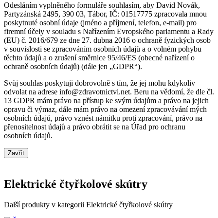
Odesláním vyplněného formuláře souhlasím, aby David Novák,
Partyzánská 2495, 390 03, Tábor, IČ: 01517775 zpracovala mnou
poskytnuté osobní údaje (jméno a příjmení, telefon, e-mail) pro
firemní účely v souladu s Nařízením Evropského parlamentu a Rady
(EU) č. 2016/679 ze dne 27. dubna 2016 o ochraně fyzických osob
v souvislosti se zpracováním osobních údajů a o volném pohybu
těchto údajů a o zrušení směrnice 95/46/ES (obecné nařízení o
ochraně osobních údajů) (dále jen „GDPR“).
Svůj souhlas poskytuji dobrovolně s tím, že jej mohu kdykoliv
odvolat na adrese info@zdravotnictvi.net. Beru na vědomí, že dle čl.
13 GDPR mám právo na přístup ke svým údajům a právo na jejich
opravu či výmaz, dále mám právo na omezení zpracovávání mých
osobních údajů, právo vznést námitku proti zpracování, právo na
přenositelnost údajů a právo obrátit se na Úřad pro ochranu
osobních údajů.
Zavřít
Elektrické čtyřkolové skútry
Další produkty v kategorii Elektrické čtyřkolové skútry