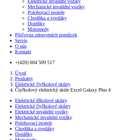
Elektrické invalidní vozíky
Mechanické invalidní vozíky
Polohovací postele
Chodítka a zvedáky
Doplňky
Motomedy
Půjčovna zdravotních pomůcek
Servis
O nás
Kontakt
+(420) 604 509 517
Úvod
Produkty
Elektrické čtyřkolové skútry
Čtyřkolový elektrický skútr Excel Galaxy Plus 4
Elektrické tříkolové skútry
Elektrické čtyřkolové skútry
Elektrické invalidní vozíky
Mechanické invalidní vozíky
Polohovací postele
Chodítka a zvedáky
Doplňky
Motomedy