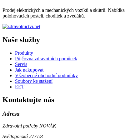
Prodej elektrických a mechanických vozíků a skútrů. Nabídka
polohovacích postelí, chodítek a zvedáků.
Naše služby
Produkty
Půjčovna zdravotních pomůcek
Servis
Jak nakupovat
Všeobecné obchodní podmínky
Soubory ke stažení
EET
Kontaktujte nás
Adresa
Zdravotní potřeby NOVÁK
Světlogorská 2771/3