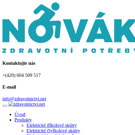
Kontaktujte nás
+(420) 604 509 517
E-mail
info@zdravotnictvi.net
Úvod
Produkty
Elektrické tříkolové skútry
Elektrické čtyřkolové skútry