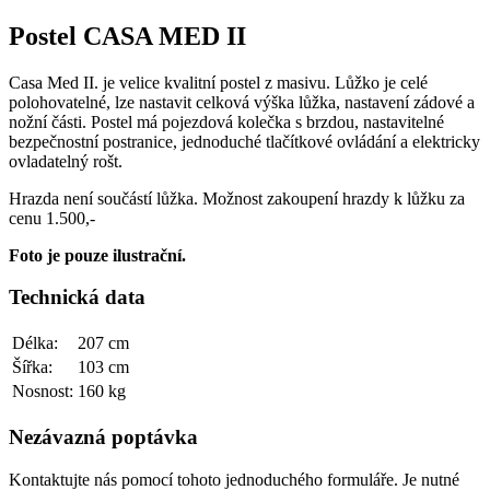
Postel CASA MED II
Casa Med II. je velice kvalitní postel z masivu. Lůžko je celé
polohovatelné, lze nastavit celková výška lůžka, nastavení zádové a
nožní části. Postel má pojezdová kolečka s brzdou, nastavitelné
bezpečnostní postranice, jednoduché tlačítkové ovládání a elektricky
ovladatelný rošt.
Hrazda není součástí lůžka. Možnost zakoupení hrazdy k lůžku za
cenu 1.500,-
Foto je pouze ilustrační.
Technická data
Délka:
207 cm
Šířka:
103 cm
Nosnost:
160 kg
Nezávazná poptávka
Kontaktujte nás pomocí tohoto jednoduchého formuláře. Je nutné