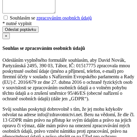
Souhlasím se
zpracováním osobních údajů
*
nutné vyplnit
Odeslat poptávku
×
Souhlas se zpracováním osobních údajů
Odesláním vyplněného formuláře souhlasím, aby David Novák,
Partyzánská 2495, 390 03, Tábor, IČ: 01517775 zpracovala mnou
poskytnuté osobní údaje (jméno a příjmení, telefon, e-mail) pro
firemní účely v souladu s Nařízením Evropského parlamentu a Rady
(EU) č. 2016/679 ze dne 27. dubna 2016 o ochraně fyzických osob
v souvislosti se zpracováním osobních údajů a o volném pohybu
těchto údajů a o zrušení směrnice 95/46/ES (obecné nařízení o
ochraně osobních údajů) (dále jen „GDPR“).
Svůj souhlas poskytuji dobrovolně s tím, že jej mohu kdykoliv
odvolat na adrese info@zdravotnictvi.net. Beru na vědomí, že dle čl.
13 GDPR mám právo na přístup ke svým údajům a právo na jejich
opravu či výmaz, dále mám právo na omezení zpracovávání mých
osobních údajů, právo vznést námitku proti zpracování, právo na
přenositelnost údajů a právo obrátit se na Úřad pro ochranu