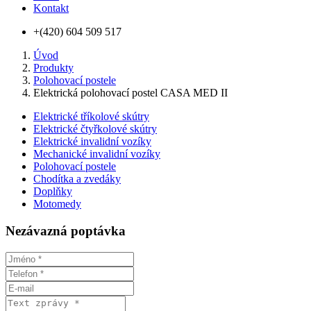
Kontakt
+(420) 604 509 517
Úvod
Produkty
Polohovací postele
Elektrická polohovací postel CASA MED II
Elektrické tříkolové skútry
Elektrické čtyřkolové skútry
Elektrické invalidní vozíky
Mechanické invalidní vozíky
Polohovací postele
Chodítka a zvedáky
Doplňky
Motomedy
Nezávazná poptávka