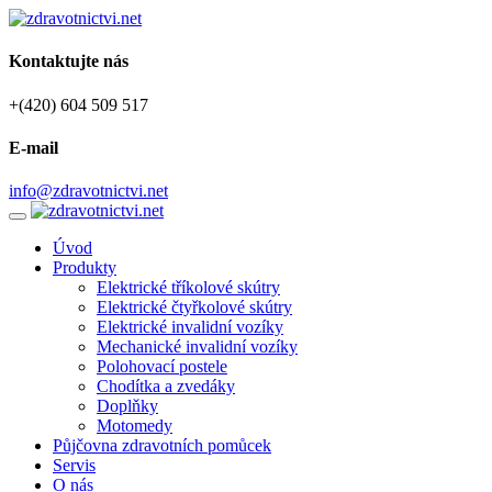
Kontaktujte nás
+(420) 604 509 517
E-mail
info@zdravotnictvi.net
Úvod
Produkty
Elektrické tříkolové skútry
Elektrické čtyřkolové skútry
Elektrické invalidní vozíky
Mechanické invalidní vozíky
Polohovací postele
Chodítka a zvedáky
Doplňky
Motomedy
Půjčovna zdravotních pomůcek
Servis
O nás