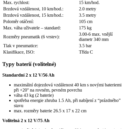
Max. rychlost:
15 km/hod.
Brzdová vzdálenost, 10 km/hod.:
2.0 metry
Brzdová vzdálenost, 15 km/hod.:
3.5 metry
Poloměr otáčení:
105 cm
Max. váha uživatele – standard:
175 kg
3.00-6 max. vnější
Rozměry pneumatik (6 vrstev):
diametr 340 mm
Tlak v pneumatice:
3.5 bar
Klasifikace, ISO:
Třída C
Typy baterií (volitelné)
Standardní 2 x 12 V/56 Ah
maximální dojezdová vzdálenost 40 km s novými bateriemi
při +20° na rovném, pevném povrchu
váha 43 kg (2 baterie)
spotřeba energie zhruba 1.5 Ah, při nabíjení z “prázdného”
stavu
max. rozměry baterie 26.5 x 17 x 22 cm
Volitelná 2 x 12 V/75 Ah