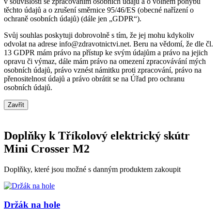
v souvislosti se zpracováním osobních údajů a o volném pohybu
těchto údajů a o zrušení směrnice 95/46/ES (obecné nařízení o
ochraně osobních údajů) (dále jen „GDPR“).
Svůj souhlas poskytuji dobrovolně s tím, že jej mohu kdykoliv
odvolat na adrese info@zdravotnictvi.net. Beru na vědomí, že dle čl.
13 GDPR mám právo na přístup ke svým údajům a právo na jejich
opravu či výmaz, dále mám právo na omezení zpracovávání mých
osobních údajů, právo vznést námitku proti zpracování, právo na
přenositelnost údajů a právo obrátit se na Úřad pro ochranu
osobních údajů.
Zavřít
Doplňky k Tříkolový elektrický skútr
Mini Crosser M2
Doplňky, které jsou možné s danným produktem zakoupit
Držák na hole