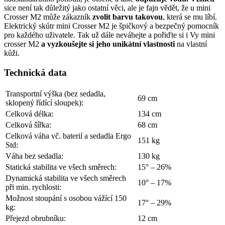
sice není tak důležitý jako ostatní věci, ale je fajn vědět, že u mini
Crosser M2 může zákazník
zvolit barvu takovou
, která se mu líbí.
Elektrický skútr mini Crosser M2 je špičkový a bezpečný pomocník
pro každého uživatele. Tak už dále neváhejte a pořiďte si i Vy mini
crosser M2
a vyzkoušejte si jeho unikátní vlastnosti
na vlastní
kůži.
Technická data
Transportní výška (bez sedadla,
69 cm
sklopený řídící sloupek):
Celková délka:
134 cm
Celková šířka:
68 cm
Celková váha vč. baterií a sedadla Ergo
151 kg
Std:
Váha bez sedadla:
130 kg
Statická stabilita ve všech směrech:
15° – 26%
Dynamická stabilita ve všech směrech
10° – 17%
při min. rychlosti:
Možnost stoupání s osobou vážící 150
17° – 29%
kg:
Přejezd obrubníku:
12 cm