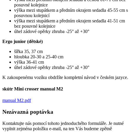
posuvné kolejnice
výška mezi stupátkem a předním okrajem sedadla 45-55 cm s
posuvnou kolejnicí
výška mezi stupátkem a předním okrajem sedadla 41-51 cm
bez posuvné kolejnice
úhel zádové opěrky zhruba -25° až +30°
Ergo junior (dětské)
šířka 35, 37 cm
hloubka 20-30 a 25-40 cm
výška 36-41 cm
úhel zádové opěrky zhruba -25° až +30°
K zakoupenému vozíku obdržíte kompletní návod v českém jazyce.
skútr Mini crosser manual M2
manual M2.pdf
Nezávazná poptávka
Kontaktujte nás pomocí tohoto jednoduchého formuláře. Je nutné
vyplnit zejména položku e-mail, na ten Vás budeme zpětně