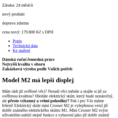
Záruka: 24 měsíců
nový produkt
doprava zdarma
cena nový:
179.800
Kč s DPH
Popis
Technická data
Ke stažení
Dánská ruční řemeslná práce
Nejvyšší kvalita v oboru
Zakázková výroba podle Vašich potřeb
Model M2 má lepší displej
Máte rádi již ověřené věci? Neradi věci měníte a stojíte si již za
ověřenou kvalitou? Hledáte elektrický skútr, který bude nenáročný,
ale
přesto výkonný a velmi pohodlný?
Pak i pro Vás máme
řešení! Elektrický skútr mini Crosser M2 je vylepšenou verzí již
dobře známého elektrického skútru M1. Mini Crosser M2 svým
uživatelům nabízí stejné funkce a vybavení jako již dobře známý