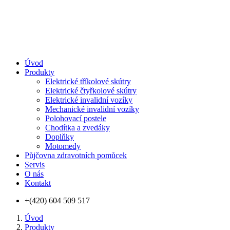
Úvod
Produkty
Elektrické tříkolové skútry
Elektrické čtyřkolové skútry
Elektrické invalidní vozíky
Mechanické invalidní vozíky
Polohovací postele
Chodítka a zvedáky
Doplňky
Motomedy
Půjčovna zdravotních pomůcek
Servis
O nás
Kontakt
+(420) 604 509 517
Úvod
Produkty