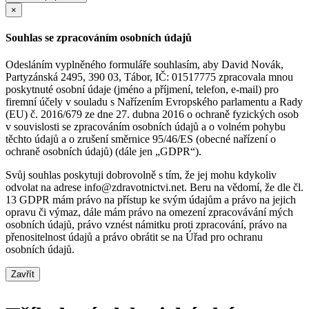
×
Souhlas se zpracováním osobních údajů
Odesláním vyplněného formuláře souhlasím, aby David Novák,
Partyzánská 2495, 390 03, Tábor, IČ: 01517775 zpracovala mnou
poskytnuté osobní údaje (jméno a příjmení, telefon, e-mail) pro
firemní účely v souladu s Nařízením Evropského parlamentu a Rady
(EU) č. 2016/679 ze dne 27. dubna 2016 o ochraně fyzických osob
v souvislosti se zpracováním osobních údajů a o volném pohybu
těchto údajů a o zrušení směrnice 95/46/ES (obecné nařízení o
ochraně osobních údajů) (dále jen „GDPR“).
Svůj souhlas poskytuji dobrovolně s tím, že jej mohu kdykoliv
odvolat na adrese info@zdravotnictvi.net. Beru na vědomí, že dle čl.
13 GDPR mám právo na přístup ke svým údajům a právo na jejich
opravu či výmaz, dále mám právo na omezení zpracovávání mých
osobních údajů, právo vznést námitku proti zpracování, právo na
přenositelnost údajů a právo obrátit se na Úřad pro ochranu
osobních údajů.
Zavřít