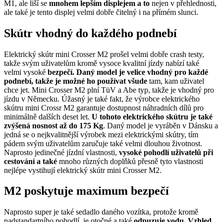
M1, ale liší se
mnohem lepším displejem a to
nejen v přehlednosti,
ale také je tento displej velmi dobře čitelný i na přímém slunci.
Skútr vhodný do každého podnebí
Elektrický skútr mini Crosser M2 prošel velmi dobře crash testy,
takže svým uživatelům kromě vysoce kvalitní jízdy nabízí také
velmi vysoké
bezpečí. Daný model je velice vhodný pro každé
podnebí, takže je možné ho používat všude
tam, kam uživatel
chce jet. Mini Crosser M2 plní TüV a Abe typ, takže je vhodný pro
jízdu v Německu. Úžasný je také fakt, že výrobce elektrického
skútru mini Crossr M2 garantuje dostupnost náhradních dílů pro
minimálně dalších deset let.
U tohoto elektrického skútru je také
zvýšená nosnost až do 175 Kg
. Daný model je vyráběn v Dánsku a
jedná se o nejkvalitnější výrobek mezi elektrickými skútry, tím
pádem svým uživatelům zaručuje také velmi dlouhou životnost.
Naprosto jedinečné jízdní vlastnosti,
vysoké pohodlí uživatelů při
cestování a také
mnoho různých doplňků přesně tyto vlastnosti
nejlépe vystihují elektrický skútr mini Crosser M2.
M2 poskytuje maximum bezpečí
Naprosto super je také sedadlo daného vozítka, protože kromě
nadstandartního pohodlí, je otočné a také
odpuzuje vodu. Vzhled