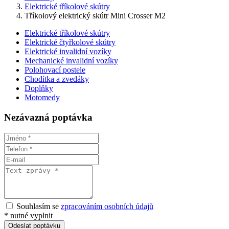
Elektrické tříkolové skútry
Tříkolový elektrický skútr Mini Crosser M2
Elektrické tříkolové skútry
Elektrické čtyřkolové skútry
Elektrické invalidní vozíky
Mechanické invalidní vozíky
Polohovací postele
Chodítka a zvedáky
Doplňky
Motomedy
Nezávazná poptávka
Souhlasím se
zpracováním osobních údajů
*
nutné vyplnit
Odeslat poptávku