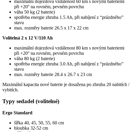
maximální dojezdová vzdálenost 60 km s novými bateriemi
při +20° na rovném, pevném povrchu
váha 50 kg (2 baterie)
spotřeba energie zhruba 1.5 Ah, při nabíjení z “prázdného”
stavu
max. rozměry baterie 26.5 x 17 x 22 cm
Volitelná 2 x 12 V/110 Ah
maximální dojezdová vzdálenost 80 km s novými bateriemi
při +20° na rovném, pevném povrchu
váha 80 kg (2 baterie)
spotřeba energie zhruba 3.0 Ah, při nabíjení z “prázdného”
stavu
max. rozměry baterie 28.4 x 26.7 x 23 cm
Maximální kapacita nové baterie je dosažena po zhruba 20 nabitích /
vybitích.
Typy sedadel (volitelné)
Ergo Standard
šířka 40, 45, 50, 55, 60 cm
hloubka 32-52 cm