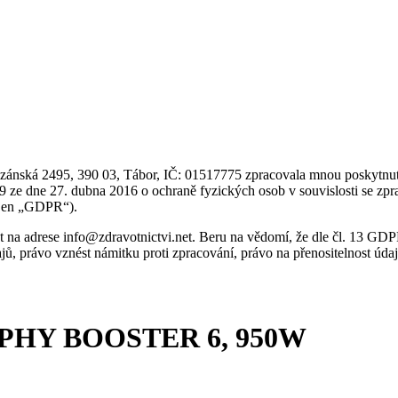
nská 2495, 390 03, Tábor, IČ: 01517775 zpracovala mnou poskytnuté os
ze dne 27. dubna 2016 o ochraně fyzických osob v souvislosti se zpr
e jen „GDPR“).
at na adrese info@zdravotnictvi.net. Beru na vědomí, že dle čl. 13 GD
právo vznést námitku proti zpracování, právo na přenositelnost údajů
TROPHY BOOSTER 6, 950W