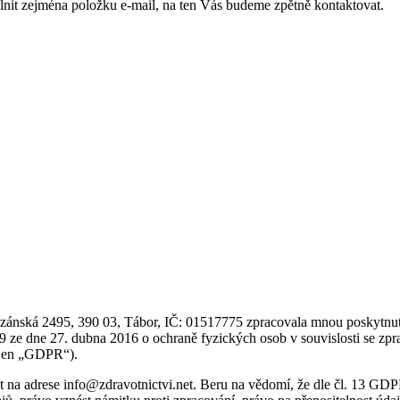
lnit zejména položku e-mail, na ten Vás budeme zpětně kontaktovat.
nská 2495, 390 03, Tábor, IČ: 01517775 zpracovala mnou poskytnuté os
ze dne 27. dubna 2016 o ochraně fyzických osob v souvislosti se zpr
e jen „GDPR“).
at na adrese info@zdravotnictvi.net. Beru na vědomí, že dle čl. 13 GD