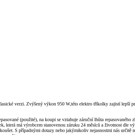
asické verzi. Zvýšený výkon 950 W,této elektro tříkolky zajistí lepší p
ané (použité), na koupi se vztahuje záruční lhůta repasovaného zboží
k, která má výrobcem stanovenou záruku 24 měsíců a životnost dle vý
šet. S případnými dotazy nebo jakýmikoliv nejasnostmi nás určitě ne