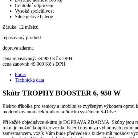
Centrální odpružení
Vysoká spolehlivost
Silné gelové baterie
Záruka: 12 měsíců
repasovaný produkt
doprava zdarma
cena repasovaný:
39.900
Kč s DPH
cena zánovní:
49.900
Kč s DPH
Popis
Technická data
Skútr TROPHY BOOSTER 6, 950 W
Elektro tříkolka pro seniory a imobilní se zvýšeným výkonem oproti kl
modernizovanou elektronikou a řídícím systémem S-Drive.
Při každé objednávce skútru je DOPRAVA ZDARMA. Skútry jsou repasov
roku, je možné koupit do vozíku baterii novou za výhodných podmíne
zaměstnancem, vozík Vám bude předveden a budete mít možnost vyzkou