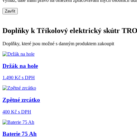
výmaz, dále mám právo na omezení zpracovávání mých osobních údajů, 
Zavřít
Doplňky k Tříkolový elektrický skútr
Doplňky, které jsou možné s danným produktem zakoupit
Držák na hole
1.490
Kč s DPH
Zpětné zrcátko
400
Kč s DPH
Baterie 75 Ah