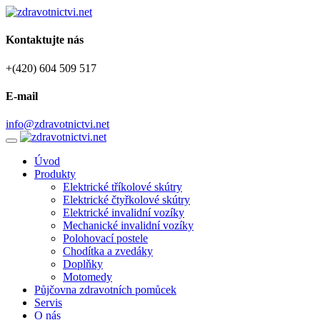
Kontaktujte nás
+(420) 604 509 517
E-mail
info@zdravotnictvi.net
Úvod
Produkty
Elektrické tříkolové skútry
Elektrické čtyřkolové skútry
Elektrické invalidní vozíky
Mechanické invalidní vozíky
Polohovací postele
Chodítka a zvedáky
Doplňky
Motomedy
Půjčovna zdravotních pomůcek
Servis
O nás