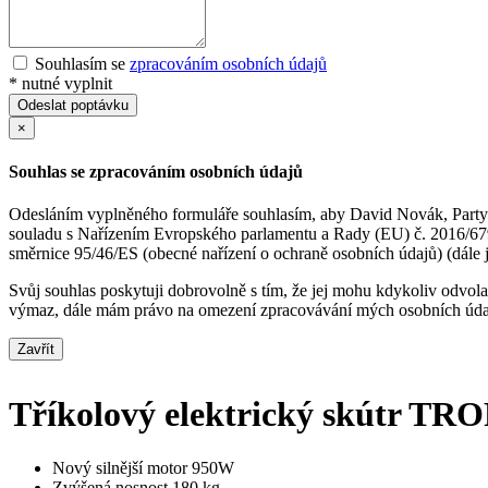
Souhlasím se
zpracováním osobních údajů
*
nutné vyplnit
Odeslat poptávku
×
Souhlas se zpracováním osobních údajů
Odesláním vyplněného formuláře souhlasím, aby David Novák, Partyzá
souladu s Nařízením Evropského parlamentu a Rady (EU) č. 2016/679 
směrnice 95/46/ES (obecné nařízení o ochraně osobních údajů) (dál
Svůj souhlas poskytuji dobrovolně s tím, že jej mohu kdykoliv odvol
výmaz, dále mám právo na omezení zpracovávání mých osobních údajů, 
Zavřít
Tříkolový elektrický skútr 
Nový silnější motor 950W
Zvýšená nosnost 180 kg