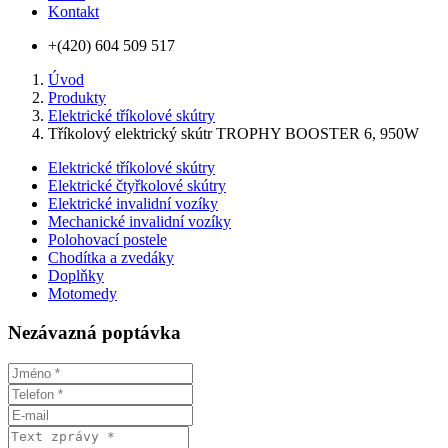
Kontakt
+(420) 604 509 517
Úvod
Produkty
Elektrické tříkolové skútry
Tříkolový elektrický skútr TROPHY BOOSTER 6, 950W
Elektrické tříkolové skútry
Elektrické čtyřkolové skútry
Elektrické invalidní vozíky
Mechanické invalidní vozíky
Polohovací postele
Chodítka a zvedáky
Doplňky
Motomedy
Nezávazná poptávka