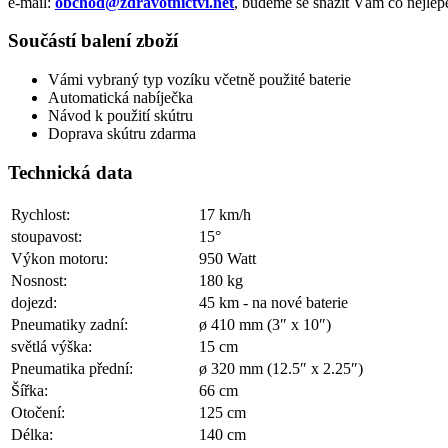
e-mail:
obchod@zdravotnictvi.net
, budeme se snažit Vám co nejlépe
Součástí balení zboží
Vámi vybraný typ vozíku včetně použité baterie
Automatická nabíječka
Návod k použití skútru
Doprava skútru zdarma
Technická data
Rychlost:
17 km/h
stoupavost:
15°
Výkon motoru:
950 Watt
Nosnost:
180 kg
dojezd:
45 km - na nové baterie
Pneumatiky zadní:
ø 410 mm (3″ x 10″)
světlá výška:
15 cm
Pneumatika přední:
ø 320 mm (12.5″ x 2.25″)
Šířka:
66 cm
Otočení:
125 cm
Délka:
140 cm