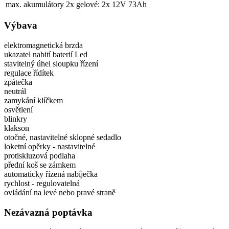
max. akumulátory 2x gelové:
2x 12V 73Ah
Výbava
elektromagnetická brzda
ukazatel nabití baterií Led
stavitelný úhel sloupku řízení
regulace řídítek
zpátečka
neutrál
zamykání klíčkem
osvětlení
blinkry
klakson
otočné, nastavitelné sklopné sedadlo
loketní opěrky - nastavitelné
protiskluzová podlaha
přední koš se zámkem
automaticky řízená nabíječka
rychlost - regulovatelná
ovládání na levé nebo pravé straně
Nezávazná poptávka