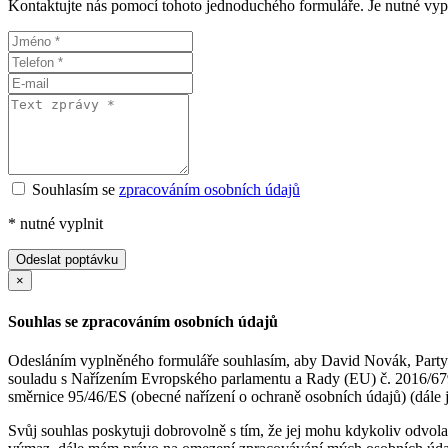
Kontaktujte nás pomocí tohoto jednoduchého formuláře. Je nutné vyp
Souhlasím se
zpracováním osobních údajů
*
nutné vyplnit
Odeslat poptávku
×
Souhlas se zpracováním osobních údajů
Odesláním vyplněného formuláře souhlasím, aby David Novák, Partyzá
souladu s Nařízením Evropského parlamentu a Rady (EU) č. 2016/679 
směrnice 95/46/ES (obecné nařízení o ochraně osobních údajů) (dál
Svůj souhlas poskytuji dobrovolně s tím, že jej mohu kdykoliv odvol