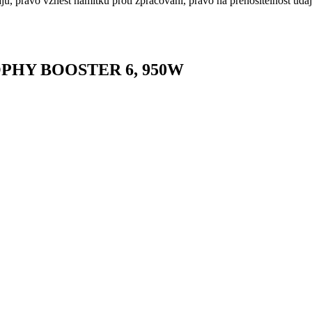
právo vznést námitku proti zpracování, právo na přenositelnost údajů
 TROPHY BOOSTER 6, 950W