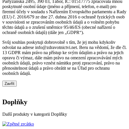
Partyzánská 2495, 390 03, Tábor, IČ: 01517775 zpracovala mnou
poskytnuté osobní údaje (jméno a příjmení, telefon, e-mail) pro
firemní účely v souladu s Nařízením Evropského parlamentu a Rady
(EU) č. 2016/679 ze dne 27. dubna 2016 o ochraně fyzických osob
v souvislosti se zpracováním osobních údajů a o volném pohybu
těchto údajů a o zrušení směrnice 95/46/ES (obecné nařízení o
ochraně osobních údajů) (dále jen „GDPR“).
Svůj souhlas poskytuji dobrovolně s tím, že jej mohu kdykoliv
odvolat na adrese info@zdravotnictvi.net. Beru na vědomí, že dle čl.
13 GDPR mám právo na přístup ke svým údajům a právo na jejich
opravu či výmaz, dále mám právo na omezení zpracovávání mých
osobních údajů, právo vznést námitku proti zpracování, právo na
přenositelnost údajů a právo obrátit se na Úřad pro ochranu
osobních údajů.
Zavřít
Doplňky
Další produkty v kategorii Doplňky