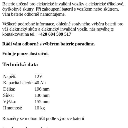
Baterie určená pro elektrické invalidní vozíky a elektrické tříkolové,
čtyřkolové skútry. Při zakoupení baterií s vozíkem nebo skútrem,
vám baterie odborně namontujeme.
Veškeré podrobné informace, ohledně správného výběru baterií pro
váš elektrický skútr a elektrický invalidní vozík, nás neváhejte
kontaktovat na tel.:
+420 604 509 517
Rádi vám odborně s výběrem baterie poradíme.
Foto je pouze ilustrační.
Technická data
Napětí:
12V
Kapacita baterie:
40 Ah
Délka:
196 mm
Šířka:
130 mm
Výška:
155 mm
Hmotnost:
10 kg
Rozměry se mohou lišit podle výrobce baterií