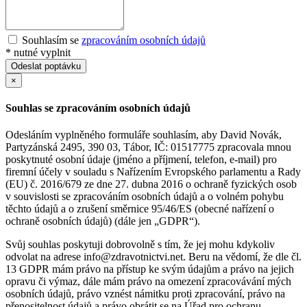
Souhlasím se
zpracováním osobních údajů
*
nutné vyplnit
Odeslat poptávku
×
Souhlas se zpracováním osobních údajů
Odesláním vyplněného formuláře souhlasím, aby David Novák,
Partyzánská 2495, 390 03, Tábor, IČ: 01517775 zpracovala mnou
poskytnuté osobní údaje (jméno a příjmení, telefon, e-mail) pro
firemní účely v souladu s Nařízením Evropského parlamentu a Rady
(EU) č. 2016/679 ze dne 27. dubna 2016 o ochraně fyzických osob
v souvislosti se zpracováním osobních údajů a o volném pohybu
těchto údajů a o zrušení směrnice 95/46/ES (obecné nařízení o
ochraně osobních údajů) (dále jen „GDPR“).
Svůj souhlas poskytuji dobrovolně s tím, že jej mohu kdykoliv
odvolat na adrese info@zdravotnictvi.net. Beru na vědomí, že dle čl.
13 GDPR mám právo na přístup ke svým údajům a právo na jejich
opravu či výmaz, dále mám právo na omezení zpracovávání mých
osobních údajů, právo vznést námitku proti zpracování, právo na
přenositelnost údajů a právo obrátit se na Úřad pro ochranu