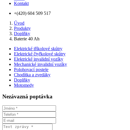
Kontakt
+(420) 604 509 517
Úvod
Produkty
Doplňky
Baterie 40 Ah
Elektrické tříkolové skútry
Elektrické čtyřkolové skútry
Elektrické invalidní vozíky
Mechanické invalidní vozíky
Polohovací postele
Chodítka a zvedáky
Doplňky
Motomedy
Nezávazná poptávka