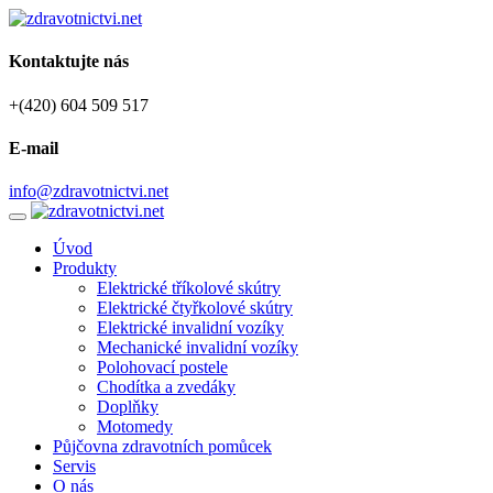
Kontaktujte nás
+(420) 604 509 517
E-mail
info@zdravotnictvi.net
Úvod
Produkty
Elektrické tříkolové skútry
Elektrické čtyřkolové skútry
Elektrické invalidní vozíky
Mechanické invalidní vozíky
Polohovací postele
Chodítka a zvedáky
Doplňky
Motomedy
Půjčovna zdravotních pomůcek
Servis
O nás